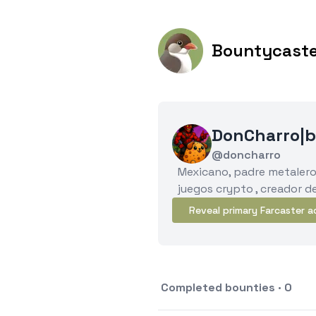
Bountycast
DonCharro|b
@doncharro
Mexicano, padre metalero
juegos crypto , creador d
Reveal primary Farcaster a
Completed bounties · 0