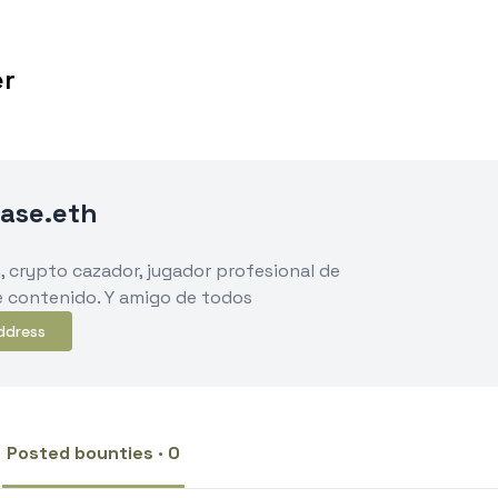
er
ase.eth
, crypto cazador, jugador profesional de
e contenido. Y amigo de todos
ddress
Posted bounties · 0